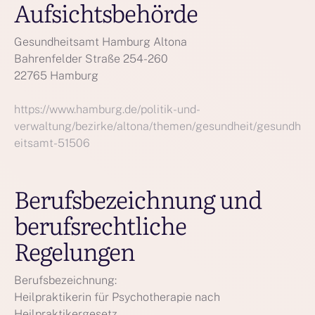
Aufsichtsbehörde
Gesundheitsamt Hamburg Altona
Bahrenfelder Straße 254-260
22765 Hamburg
https://www.hamburg.de/politik-und-
verwaltung/bezirke/altona/themen/gesundheit/gesundh
eitsamt-51506
Berufsbezeichnung und
berufsrechtliche
Regelungen
Berufsbezeichnung:
Heilpraktikerin für Psychotherapie nach
Heilpraktikergesetz