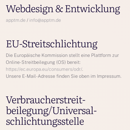
Webdesign & Entwicklung
apptm.de
/
info@apptm.de
EU-Streitschlichtung
Die Europäische Kommission stellt eine Plattform zur
Online-Streitbeilegung (OS) bereit:
https://ec.europa.eu/consumers/odr/
.
Unsere E-Mail-Adresse finden Sie oben im Impressum.
Verbraucher­streit­
beilegung/Universal­
schlichtungs­stelle